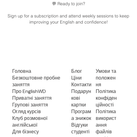
💬 Ready to join?
Sign up for a subscription and attend weekly sessions to keep
improving your English and confidence!
Головна
Блог
Умови та
Безкоштовне пробне
Ціни
положен
заняття
Контакти
ня
Про EnglishWD
Подарун
Політика
Приватні заняття
кові
конфіден
Групові заняття
картки
ційності
Огляд курсів
Програм
Політика
Клуб розмовної
а знижок
використ
англійської
Відгуки
ання
Для бізнесу
студенті
файлів