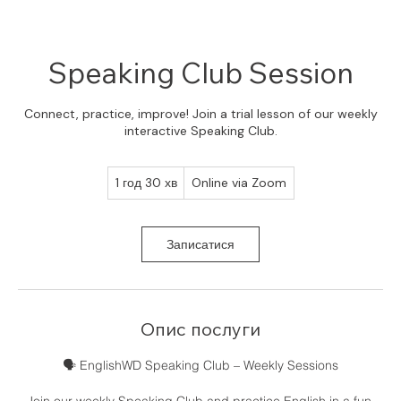
Speaking Club Session
Connect, practice, improve! Join a trial lesson of our weekly
interactive Speaking Club.
1 год 30 хв
1
Online via Zoom
г
о
3
Записатися
0
х
в
Опис послуги
🗣️ EnglishWD Speaking Club – Weekly Sessions